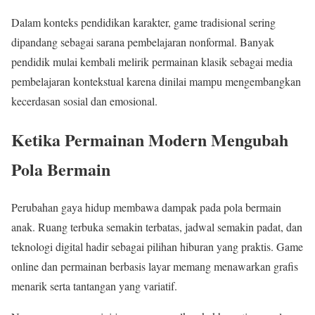
Dalam konteks pendidikan karakter, game tradisional sering
dipandang sebagai sarana pembelajaran nonformal. Banyak
pendidik mulai kembali melirik permainan klasik sebagai media
pembelajaran kontekstual karena dinilai mampu mengembangkan
kecerdasan sosial dan emosional.
Ketika Permainan Modern Mengubah
Pola Bermain
Perubahan gaya hidup membawa dampak pada pola bermain
anak. Ruang terbuka semakin terbatas, jadwal semakin padat, dan
teknologi digital hadir sebagai pilihan hiburan yang praktis. Game
online dan permainan berbasis layar memang menawarkan grafis
menarik serta tantangan yang variatif.