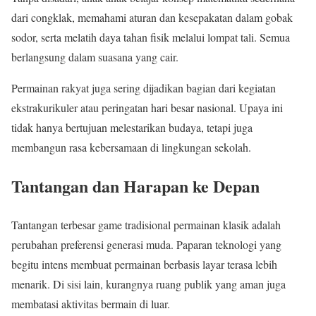
dari congklak, memahami aturan dan kesepakatan dalam gobak
sodor, serta melatih daya tahan fisik melalui lompat tali. Semua
berlangsung dalam suasana yang cair.
Permainan rakyat juga sering dijadikan bagian dari kegiatan
ekstrakurikuler atau peringatan hari besar nasional. Upaya ini
tidak hanya bertujuan melestarikan budaya, tetapi juga
membangun rasa kebersamaan di lingkungan sekolah.
Tantangan dan Harapan ke Depan
Tantangan terbesar game tradisional permainan klasik adalah
perubahan preferensi generasi muda. Paparan teknologi yang
begitu intens membuat permainan berbasis layar terasa lebih
menarik. Di sisi lain, kurangnya ruang publik yang aman juga
membatasi aktivitas bermain di luar.