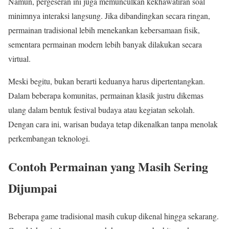
Namun, pergeseran ini juga memunculkan kekhawatiran soal
minimnya interaksi langsung. Jika dibandingkan secara ringan,
permainan tradisional lebih menekankan kebersamaan fisik,
sementara permainan modern lebih banyak dilakukan secara
virtual.
Meski begitu, bukan berarti keduanya harus dipertentangkan.
Dalam beberapa komunitas, permainan klasik justru dikemas
ulang dalam bentuk festival budaya atau kegiatan sekolah.
Dengan cara ini, warisan budaya tetap dikenalkan tanpa menolak
perkembangan teknologi.
Contoh Permainan yang Masih Sering
Dijumpai
Beberapa game tradisional masih cukup dikenal hingga sekarang.