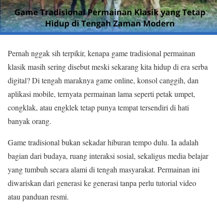
Pernah nggak sih terpikir, kenapa game tradisional permainan
klasik masih sering disebut meski sekarang kita hidup di era serba
digital? Di tengah maraknya game online, konsol canggih, dan
aplikasi mobile, ternyata permainan lama seperti petak umpet,
congklak, atau engklek tetap punya tempat tersendiri di hati
banyak orang.
Game tradisional bukan sekadar hiburan tempo dulu. Ia adalah
bagian dari budaya, ruang interaksi sosial, sekaligus media belajar
yang tumbuh secara alami di tengah masyarakat. Permainan ini
diwariskan dari generasi ke generasi tanpa perlu tutorial video
atau panduan resmi.