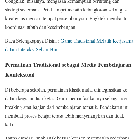
Congklak, misalnya, mengasah kemampuan berhitung dan
strategi sederhana. Petak umpet melatih ketangkasan sekaligus
kreativitas mencari tempat persembunyian. Engklek membantu
koordinasi tubuh dan keseimbangan.
Baca Selengkapnya Disini :
Game Tradisional Melatih Kerjasama
dalam Interaksi Sehari-Hari
Permainan Tradisional sebagai Media Pembelajaran
Kontekstual
Di beberapa sekolah, permainan klasik mulai diintegrasikan ke
dalam kegiatan luar kelas. Guru memanfaatkannya sebagai ice
breaking atau bagian dari pembelajaran tematik. Pendekatan ini
membuat proses belajar terasa lebih menyenangkan dan tidak
kaku.
Tanpa disadari, anak-anak belajar konsep matematika sederhana