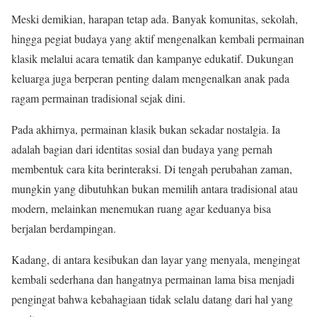
Meski demikian, harapan tetap ada. Banyak komunitas, sekolah,
hingga pegiat budaya yang aktif mengenalkan kembali permainan
klasik melalui acara tematik dan kampanye edukatif. Dukungan
keluarga juga berperan penting dalam mengenalkan anak pada
ragam permainan tradisional sejak dini.
Pada akhirnya, permainan klasik bukan sekadar nostalgia. Ia
adalah bagian dari identitas sosial dan budaya yang pernah
membentuk cara kita berinteraksi. Di tengah perubahan zaman,
mungkin yang dibutuhkan bukan memilih antara tradisional atau
modern, melainkan menemukan ruang agar keduanya bisa
berjalan berdampingan.
Kadang, di antara kesibukan dan layar yang menyala, mengingat
kembali sederhana dan hangatnya permainan lama bisa menjadi
pengingat bahwa kebahagiaan tidak selalu datang dari hal yang