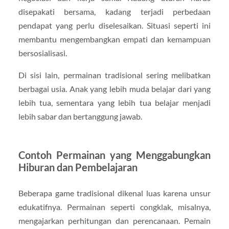
disepakati bersama, kadang terjadi perbedaan
pendapat yang perlu diselesaikan. Situasi seperti ini
membantu mengembangkan empati dan kemampuan
bersosialisasi.
Di sisi lain, permainan tradisional sering melibatkan
berbagai usia. Anak yang lebih muda belajar dari yang
lebih tua, sementara yang lebih tua belajar menjadi
lebih sabar dan bertanggung jawab.
Contoh Permainan yang Menggabungkan
Hiburan dan Pembelajaran
Beberapa game tradisional dikenal luas karena unsur
edukatifnya. Permainan seperti congklak, misalnya,
mengajarkan perhitungan dan perencanaan. Pemain