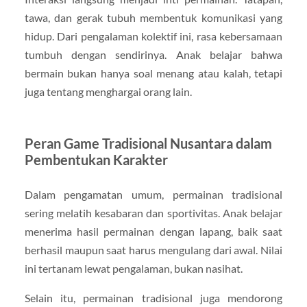
tawa, dan gerak tubuh membentuk komunikasi yang
hidup. Dari pengalaman kolektif ini, rasa kebersamaan
tumbuh dengan sendirinya. Anak belajar bahwa
bermain bukan hanya soal menang atau kalah, tetapi
juga tentang menghargai orang lain.
Peran Game Tradisional Nusantara dalam
Pembentukan Karakter
Dalam pengamatan umum, permainan tradisional
sering melatih kesabaran dan sportivitas. Anak belajar
menerima hasil permainan dengan lapang, baik saat
berhasil maupun saat harus mengulang dari awal. Nilai
ini tertanam lewat pengalaman, bukan nasihat.
Selain itu, permainan tradisional juga mendorong