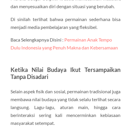
dan menyesuaikan diri dengan situasi yang berubah.
Di sinilah terlihat bahwa permainan sederhana bisa
menjadi media pembelajaran yang fleksibel.
Baca Selengkapnya Disini :
Permainan Anak Tempo
Dulu Indonesia yang Penuh Makna dan Kebersamaan
Ketika Nilai Budaya Ikut Tersampaikan
Tanpa Disadari
Selain aspek fisik dan sosial, permainan tradisional juga
membawa nilai budaya yang tidak selalu terlihat secara
langsung. Lagu-lagu, aturan main, hingga cara
berinteraksi sering kali mencerminkan kebiasaan
masyarakat setempat.