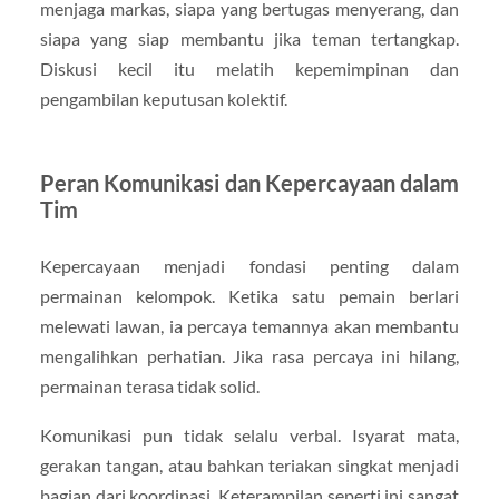
menjaga markas, siapa yang bertugas menyerang, dan
siapa yang siap membantu jika teman tertangkap.
Diskusi kecil itu melatih kepemimpinan dan
pengambilan keputusan kolektif.
Peran Komunikasi dan Kepercayaan dalam
Tim
Kepercayaan menjadi fondasi penting dalam
permainan kelompok. Ketika satu pemain berlari
melewati lawan, ia percaya temannya akan membantu
mengalihkan perhatian. Jika rasa percaya ini hilang,
permainan terasa tidak solid.
Komunikasi pun tidak selalu verbal. Isyarat mata,
gerakan tangan, atau bahkan teriakan singkat menjadi
bagian dari koordinasi. Keterampilan seperti ini sangat