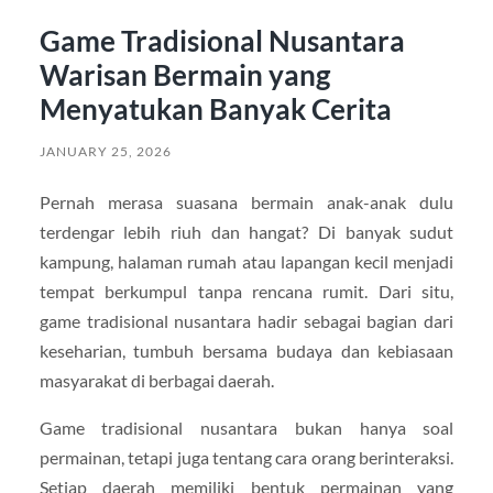
Game Tradisional Nusantara
Warisan Bermain yang
Menyatukan Banyak Cerita
JANUARY 25, 2026
Pernah merasa suasana bermain anak-anak dulu
terdengar lebih riuh dan hangat? Di banyak sudut
kampung, halaman rumah atau lapangan kecil menjadi
tempat berkumpul tanpa rencana rumit. Dari situ,
game tradisional nusantara hadir sebagai bagian dari
keseharian, tumbuh bersama budaya dan kebiasaan
masyarakat di berbagai daerah.
Game tradisional nusantara bukan hanya soal
permainan, tetapi juga tentang cara orang berinteraksi.
Setiap daerah memiliki bentuk permainan yang