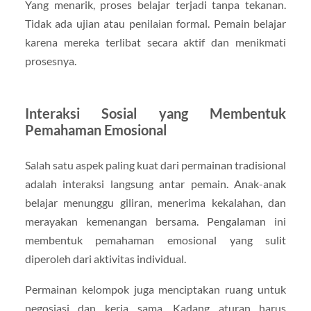
Yang menarik, proses belajar terjadi tanpa tekanan.
Tidak ada ujian atau penilaian formal. Pemain belajar
karena mereka terlibat secara aktif dan menikmati
prosesnya.
Interaksi Sosial yang Membentuk
Pemahaman Emosional
Salah satu aspek paling kuat dari permainan tradisional
adalah interaksi langsung antar pemain. Anak-anak
belajar menunggu giliran, menerima kekalahan, dan
merayakan kemenangan bersama. Pengalaman ini
membentuk pemahaman emosional yang sulit
diperoleh dari aktivitas individual.
Permainan kelompok juga menciptakan ruang untuk
negosiasi dan kerja sama. Kadang aturan harus