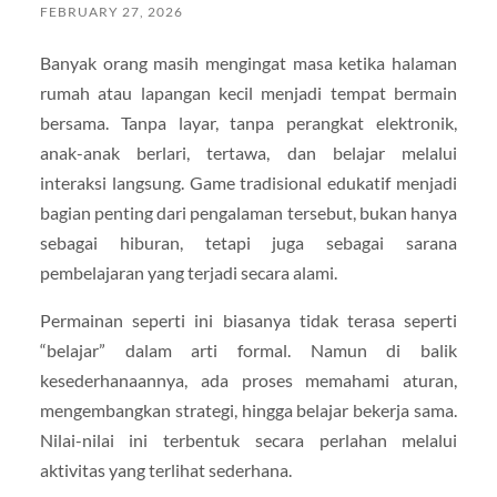
FEBRUARY 27, 2026
Banyak orang masih mengingat masa ketika halaman
rumah atau lapangan kecil menjadi tempat bermain
bersama. Tanpa layar, tanpa perangkat elektronik,
anak-anak berlari, tertawa, dan belajar melalui
interaksi langsung. Game tradisional edukatif menjadi
bagian penting dari pengalaman tersebut, bukan hanya
sebagai hiburan, tetapi juga sebagai sarana
pembelajaran yang terjadi secara alami.
Permainan seperti ini biasanya tidak terasa seperti
“belajar” dalam arti formal. Namun di balik
kesederhanaannya, ada proses memahami aturan,
mengembangkan strategi, hingga belajar bekerja sama.
Nilai-nilai ini terbentuk secara perlahan melalui
aktivitas yang terlihat sederhana.