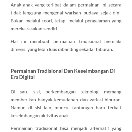
Anak-anak yang terlibat dalam permainan ini secara
tidak langsung mengenal warisan budaya sejak dini.
Bukan melalui teori, tetapi melalui pengalaman yang
mereka rasakan sendiri.
Hal ini membuat permainan tradisional memiliki
dimensi yang lebih luas dibanding sekadar hiburan.
Permainan Tradisional Dan Keseimbangan Di
Era Digital
Di satu sisi, perkembangan teknologi memang
memberikan banyak kemudahan dan variasi hiburan.
Namun di sisi lain, muncul tantangan baru terkait
keseimbangan aktivitas anak.
Permainan tradisional bisa menjadi alternatif yang