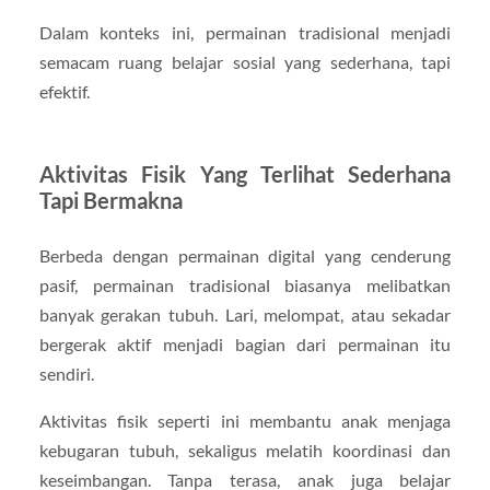
Dalam konteks ini, permainan tradisional menjadi
semacam ruang belajar sosial yang sederhana, tapi
efektif.
Aktivitas Fisik Yang Terlihat Sederhana
Tapi Bermakna
Berbeda dengan permainan digital yang cenderung
pasif, permainan tradisional biasanya melibatkan
banyak gerakan tubuh. Lari, melompat, atau sekadar
bergerak aktif menjadi bagian dari permainan itu
sendiri.
Aktivitas fisik seperti ini membantu anak menjaga
kebugaran tubuh, sekaligus melatih koordinasi dan
keseimbangan. Tanpa terasa, anak juga belajar