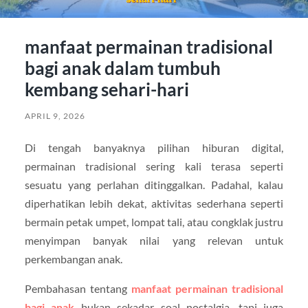
manfaat permainan tradisional
bagi anak dalam tumbuh
kembang sehari-hari
APRIL 9, 2026
Di tengah banyaknya pilihan hiburan digital,
permainan tradisional sering kali terasa seperti
sesuatu yang perlahan ditinggalkan. Padahal, kalau
diperhatikan lebih dekat, aktivitas sederhana seperti
bermain petak umpet, lompat tali, atau congklak justru
menyimpan banyak nilai yang relevan untuk
perkembangan anak.
Pembahasan tentang
manfaat permainan tradisional
bagi anak
bukan sekadar soal nostalgia, tapi juga