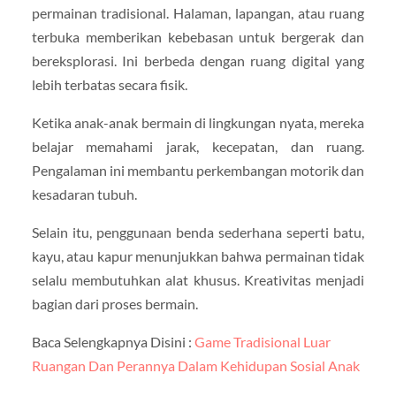
permainan tradisional. Halaman, lapangan, atau ruang
terbuka memberikan kebebasan untuk bergerak dan
bereksplorasi. Ini berbeda dengan ruang digital yang
lebih terbatas secara fisik.
Ketika anak-anak bermain di lingkungan nyata, mereka
belajar memahami jarak, kecepatan, dan ruang.
Pengalaman ini membantu perkembangan motorik dan
kesadaran tubuh.
Selain itu, penggunaan benda sederhana seperti batu,
kayu, atau kapur menunjukkan bahwa permainan tidak
selalu membutuhkan alat khusus. Kreativitas menjadi
bagian dari proses bermain.
Baca Selengkapnya Disini :
Game Tradisional Luar
Ruangan Dan Perannya Dalam Kehidupan Sosial Anak