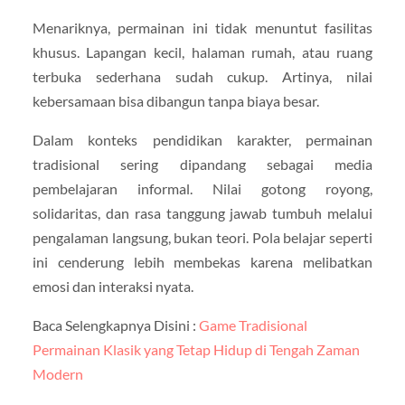
Menariknya, permainan ini tidak menuntut fasilitas
khusus. Lapangan kecil, halaman rumah, atau ruang
terbuka sederhana sudah cukup. Artinya, nilai
kebersamaan bisa dibangun tanpa biaya besar.
Dalam konteks pendidikan karakter, permainan
tradisional sering dipandang sebagai media
pembelajaran informal. Nilai gotong royong,
solidaritas, dan rasa tanggung jawab tumbuh melalui
pengalaman langsung, bukan teori. Pola belajar seperti
ini cenderung lebih membekas karena melibatkan
emosi dan interaksi nyata.
Baca Selengkapnya Disini :
Game Tradisional
Permainan Klasik yang Tetap Hidup di Tengah Zaman
Modern