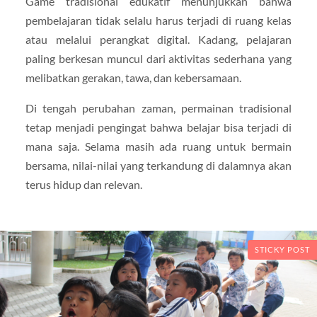
Game tradisional edukatif menunjukkan bahwa
pembelajaran tidak selalu harus terjadi di ruang kelas
atau melalui perangkat digital. Kadang, pelajaran
paling berkesan muncul dari aktivitas sederhana yang
melibatkan gerakan, tawa, dan kebersamaan.
Di tengah perubahan zaman, permainan tradisional
tetap menjadi pengingat bahwa belajar bisa terjadi di
mana saja. Selama masih ada ruang untuk bermain
bersama, nilai-nilai yang terkandung di dalamnya akan
terus hidup dan relevan.
STICKY POST