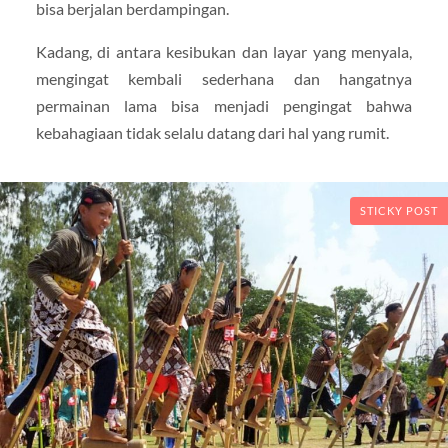
bisa berjalan berdampingan.
Kadang, di antara kesibukan dan layar yang menyala,
mengingat kembali sederhana dan hangatnya
permainan lama bisa menjadi pengingat bahwa
kebahagiaan tidak selalu datang dari hal yang rumit.
STICKY POST