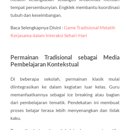
tempat persembunyian. Engklek membantu koordinasi
tubuh dan keseimbangan.
Baca Selengkapnya Disini :
Game Tradisional Melatih
Kerjasama dalam Interaksi Sehari-Hari
Permainan Tradisional sebagai Media
Pembelajaran Kontekstual
Di beberapa sekolah, permainan klasik mulai
diintegrasikan ke dalam kegiatan luar kelas. Guru
memanfaatkannya sebagai ice breaking atau bagian
dari pembelajaran tematik. Pendekatan ini membuat
proses belajar terasa lebih menyenangkan dan tidak
kaku.