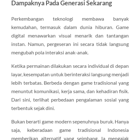
Dampaknya Pada Generasi Sekarang
Perkembangan teknologi membawa banyak
kemudahan, termasuk dalam dunia hiburan. Game
digital menawarkan visual menarik dan tantangan
instan. Namun, pergeseran ini secara tidak langsung
mengubah pola interaksi anak-anak.
Ketika permainan dilakukan secara individual di depan
layar, kesempatan untuk berinteraksi langsung menjadi
lebih terbatas. Berbeda dengan game tradisional yang
menuntut komunikasi, kerja sama, dan kehadiran fisik.
Dari sini, terlihat perbedaan pengalaman sosial yang
terbentuk sejak dini.
Bukan berarti game modern sepenuhnya buruk. Hanya
saja, keberadaan game tradisional Indonesia
memberikan alternatif yang seimbang. Ia mengajak