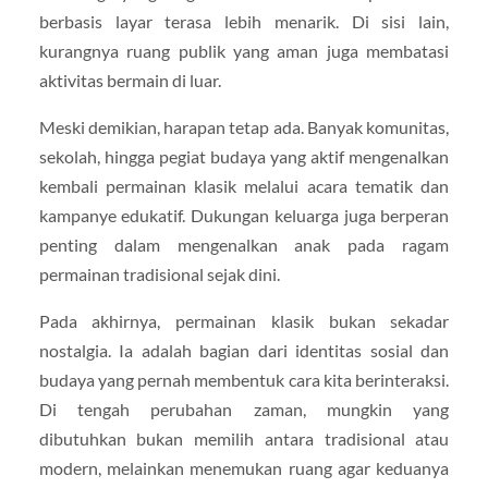
berbasis layar terasa lebih menarik. Di sisi lain,
kurangnya ruang publik yang aman juga membatasi
aktivitas bermain di luar.
Meski demikian, harapan tetap ada. Banyak komunitas,
sekolah, hingga pegiat budaya yang aktif mengenalkan
kembali permainan klasik melalui acara tematik dan
kampanye edukatif. Dukungan keluarga juga berperan
penting dalam mengenalkan anak pada ragam
permainan tradisional sejak dini.
Pada akhirnya, permainan klasik bukan sekadar
nostalgia. Ia adalah bagian dari identitas sosial dan
budaya yang pernah membentuk cara kita berinteraksi.
Di tengah perubahan zaman, mungkin yang
dibutuhkan bukan memilih antara tradisional atau
modern, melainkan menemukan ruang agar keduanya