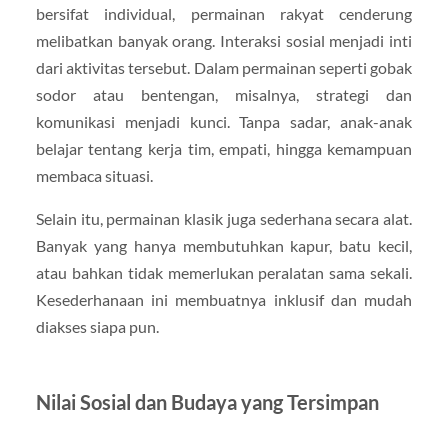
bersifat individual, permainan rakyat cenderung
melibatkan banyak orang. Interaksi sosial menjadi inti
dari aktivitas tersebut. Dalam permainan seperti gobak
sodor atau bentengan, misalnya, strategi dan
komunikasi menjadi kunci. Tanpa sadar, anak-anak
belajar tentang kerja tim, empati, hingga kemampuan
membaca situasi.
Selain itu, permainan klasik juga sederhana secara alat.
Banyak yang hanya membutuhkan kapur, batu kecil,
atau bahkan tidak memerlukan peralatan sama sekali.
Kesederhanaan ini membuatnya inklusif dan mudah
diakses siapa pun.
Nilai Sosial dan Budaya yang Tersimpan