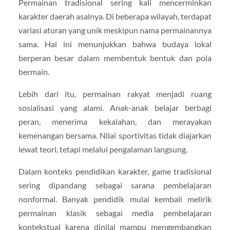
Permainan tradisional sering kali mencerminkan
karakter daerah asalnya. Di beberapa wilayah, terdapat
variasi aturan yang unik meskipun nama permainannya
sama. Hal ini menunjukkan bahwa budaya lokal
berperan besar dalam membentuk bentuk dan pola
bermain.
Lebih dari itu, permainan rakyat menjadi ruang
sosialisasi yang alami. Anak-anak belajar berbagi
peran, menerima kekalahan, dan merayakan
kemenangan bersama. Nilai sportivitas tidak diajarkan
lewat teori, tetapi melalui pengalaman langsung.
Dalam konteks pendidikan karakter, game tradisional
sering dipandang sebagai sarana pembelajaran
nonformal. Banyak pendidik mulai kembali melirik
permainan klasik sebagai media pembelajaran
kontekstual karena dinilai mampu mengembangkan