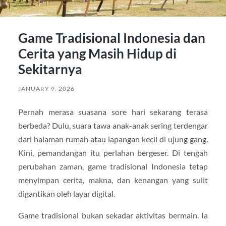
Game Tradisional Indonesia dan
Cerita yang Masih Hidup di
Sekitarnya
JANUARY 9, 2026
Pernah merasa suasana sore hari sekarang terasa
berbeda? Dulu, suara tawa anak-anak sering terdengar
dari halaman rumah atau lapangan kecil di ujung gang.
Kini, pemandangan itu perlahan bergeser. Di tengah
perubahan zaman, game tradisional Indonesia tetap
menyimpan cerita, makna, dan kenangan yang sulit
digantikan oleh layar digital.
Game tradisional bukan sekadar aktivitas bermain. Ia