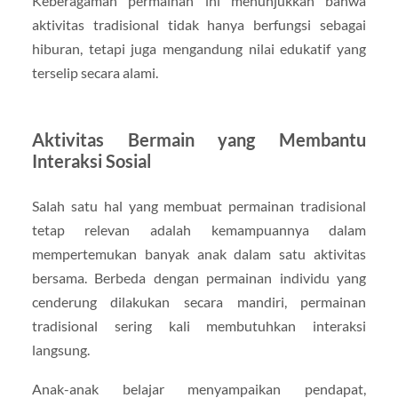
Keberagaman permainan ini menunjukkan bahwa
aktivitas tradisional tidak hanya berfungsi sebagai
hiburan, tetapi juga mengandung nilai edukatif yang
terselip secara alami.
Aktivitas Bermain yang Membantu
Interaksi Sosial
Salah satu hal yang membuat permainan tradisional
tetap relevan adalah kemampuannya dalam
mempertemukan banyak anak dalam satu aktivitas
bersama. Berbeda dengan permainan individu yang
cenderung dilakukan secara mandiri, permainan
tradisional sering kali membutuhkan interaksi
langsung.
Anak-anak belajar menyampaikan pendapat,