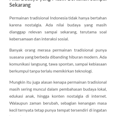
Sekarang
Permainan tradisional Indonesia tidak hanya bertahan
karena nostalgia. Ada nilai budaya yang masih
dianggap relevan sampai sekarang, terutama soal
kebersamaan dan interaksi sosial.
Banyak orang merasa permainan tradisional punya
suasana yang berbeda dibanding hiburan modern. Ada
komunikasi langsung, tawa spontan, sampai kebiasaan
berkumpul tanpa terlalu memikirkan teknologi.
Mungkin itu juga alasan kenapa permainan tradisional
masih sering muncul dalam pembahasan budaya lokal,
edukasi anak, hingga konten nostalgia di internet.
Walaupun zaman berubah, sebagian kenangan masa
kecil ternyata tetap punya tempat tersendiri di ingatan