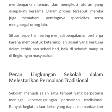
mendengarkan teman, dan mengikuti aturan yang
disepakati bersama. Dalam proses tersebut, mereka
juga memahami pentingnya sportivitas serta
menghargai orang lain.
Situasi seperti ini sering menjadi pengalaman berharga
karena membentuk keterampilan sosial yang berguna
dalam kehidupan sehari-hari, baik di sekolah maupun
di lingkungan masyarakat.
Peran Lingkungan Sekolah dalam
Melestarikan Permainan Tradisional
Sekolah menjadi salah satu tempat yang berpotensi
menjaga keberlangsungan permainan tradisional.
Banyak kegiatan luar kelas yang dapat memanfaatkan