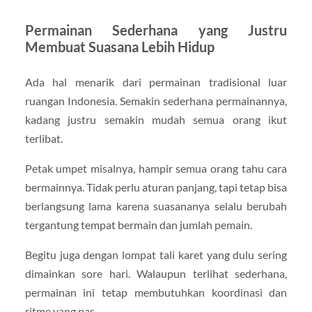
Permainan Sederhana yang Justru
Membuat Suasana Lebih Hidup
Ada hal menarik dari permainan tradisional luar
ruangan Indonesia. Semakin sederhana permainannya,
kadang justru semakin mudah semua orang ikut
terlibat.
Petak umpet misalnya, hampir semua orang tahu cara
bermainnya. Tidak perlu aturan panjang, tapi tetap bisa
berlangsung lama karena suasananya selalu berubah
tergantung tempat bermain dan jumlah pemain.
Begitu juga dengan lompat tali karet yang dulu sering
dimainkan sore hari. Walaupun terlihat sederhana,
permainan ini tetap membutuhkan koordinasi dan
ritme yang pas.