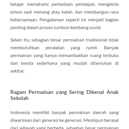
belajar memahami perbedaan pendapat, mengelola
emosi saat menang atau kalah, dan membangun rasa
kebersamaan. Pengalaman seperti ini menjadi bagian
penting dalam proses tumbuh kembang sosial.
Selain itu, sebagian besar permainan tradisional tidak
membutuhkan peralatan yang rumit. Banyak
permainan yang hanya memanfaatkan ruang terbuka
dan benda sederhana yang mudah ditemukan di
sekitar.
Ragam Permainan yang Sering Dikenal Anak
Sekolah
Indonesia memiliki banyak permainan daerah yang
diwariskan dari generasi ke generasi. Meskipun berasal
dari wilayah yang berbeda, sebagian besar permainan