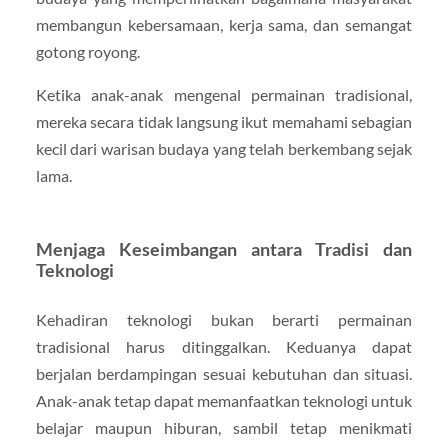
membangun kebersamaan, kerja sama, dan semangat
gotong royong.
Ketika anak-anak mengenal permainan tradisional,
mereka secara tidak langsung ikut memahami sebagian
kecil dari warisan budaya yang telah berkembang sejak
lama.
Menjaga Keseimbangan antara Tradisi dan
Teknologi
Kehadiran teknologi bukan berarti permainan
tradisional harus ditinggalkan. Keduanya dapat
berjalan berdampingan sesuai kebutuhan dan situasi.
Anak-anak tetap dapat memanfaatkan teknologi untuk
belajar maupun hiburan, sambil tetap menikmati