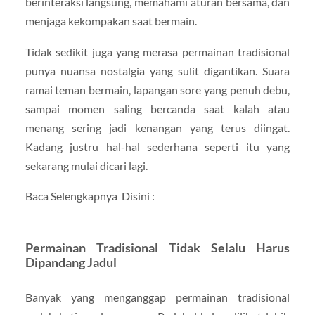
berinteraksi langsung, memahami aturan bersama, dan
menjaga kekompakan saat bermain.
Tidak sedikit juga yang merasa permainan tradisional
punya nuansa nostalgia yang sulit digantikan. Suara
ramai teman bermain, lapangan sore yang penuh debu,
sampai momen saling bercanda saat kalah atau
menang sering jadi kenangan yang terus diingat.
Kadang justru hal-hal sederhana seperti itu yang
sekarang mulai dicari lagi.
Baca Selengkapnya Disini :
Permainan Tradisional Tidak Selalu Harus
Dipandang Jadul
Banyak yang menganggap permainan tradisional