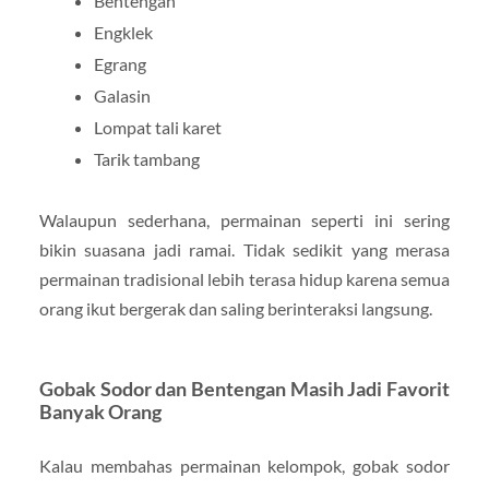
Bentengan
Engklek
Egrang
Galasin
Lompat tali karet
Tarik tambang
Walaupun sederhana, permainan seperti ini sering
bikin suasana jadi ramai. Tidak sedikit yang merasa
permainan tradisional lebih terasa hidup karena semua
orang ikut bergerak dan saling berinteraksi langsung.
Gobak Sodor dan Bentengan Masih Jadi Favorit
Banyak Orang
Kalau membahas permainan kelompok, gobak sodor