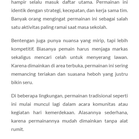
hampir selalu masuk daftar utama. Permainan ini
identik dengan strategi, kecepatan, dan kerja sama tim.
Banyak orang mengingat permainan ini sebagai salah
satu aktivitas paling ramai saat masa sekolah.
Bentengan juga punya nuansa yang mirip, tapi lebih
kompetitif. Biasanya pemain harus menjaga markas
sekaligus mencari celah untuk menyerang lawan.
Karena dimainkan di area terbuka, permainan ini sering
memancing teriakan dan suasana heboh yang justru
bikin seru.
Di beberapa lingkungan, permainan tradisional seperti
ini mulai muncul lagi dalam acara komunitas atau
kegiatan hari kemerdekaan. Alasannya sederhana,
karena permainannya mudah dimainkan tanpa alat
rumit.