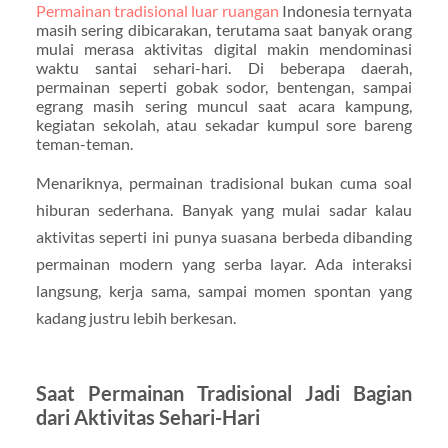
Permainan tradisional luar ruangan
Indonesia ternyata
masih sering dibicarakan, terutama saat banyak orang
mulai merasa aktivitas digital makin mendominasi
waktu santai sehari-hari. Di beberapa daerah,
permainan seperti gobak sodor, bentengan, sampai
egrang masih sering muncul saat acara kampung,
kegiatan sekolah, atau sekadar kumpul sore bareng
teman-teman.
Menariknya, permainan tradisional bukan cuma soal
hiburan sederhana. Banyak yang mulai sadar kalau
aktivitas seperti ini punya suasana berbeda dibanding
permainan modern yang serba layar. Ada interaksi
langsung, kerja sama, sampai momen spontan yang
kadang justru lebih berkesan.
Saat Permainan Tradisional Jadi Bagian
dari Aktivitas Sehari-Hari