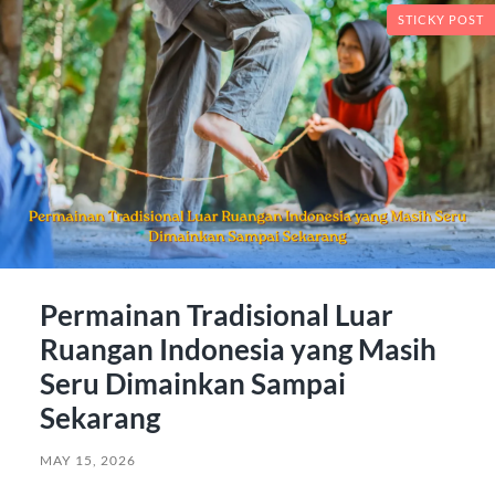
STICKY POST
Permainan Tradisional Luar
Ruangan Indonesia yang Masih
Seru Dimainkan Sampai
Sekarang
MAY 15, 2026