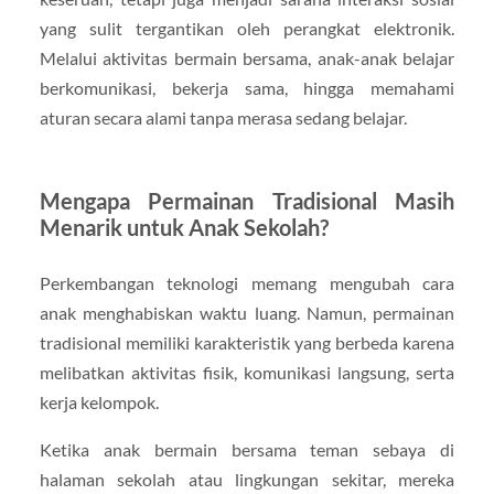
yang sulit tergantikan oleh perangkat elektronik.
Melalui aktivitas bermain bersama, anak-anak belajar
berkomunikasi, bekerja sama, hingga memahami
aturan secara alami tanpa merasa sedang belajar.
Mengapa Permainan Tradisional Masih
Menarik untuk Anak Sekolah?
Perkembangan teknologi memang mengubah cara
anak menghabiskan waktu luang. Namun, permainan
tradisional memiliki karakteristik yang berbeda karena
melibatkan aktivitas fisik, komunikasi langsung, serta
kerja kelompok.
Ketika anak bermain bersama teman sebaya di
halaman sekolah atau lingkungan sekitar, mereka