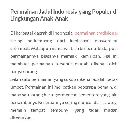
Permainan Jadul Indonesia yang Populer di
Lingkungan Anak-Anak
Di berbagai daerah di Indonesia,
permainan tradisional
sering berkembang dari kebiasaan masyarakat
setempat. Walaupun namanya bisa berbeda-beda, pola
permainannya biasanya memiliki kemiripan. Hal ini
membuat permainan tersebut mudah dikenali oleh
banyak orang.
Salah satu permainan yang cukup dikenal adalah petak
umpet. Permainan ini melibatkan beberapa pemain, di
mana satu orang bertugas mencari sementara yang lain
bersembunyi. Keseruannya sering muncul dari strategi
memilih tempat sembunyi yang tidak mudah
ditemukan.