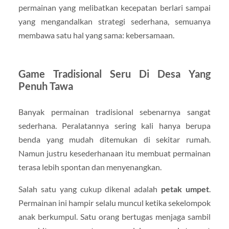
permainan yang melibatkan kecepatan berlari sampai
yang mengandalkan strategi sederhana, semuanya
membawa satu hal yang sama: kebersamaan.
Game Tradisional Seru Di Desa Yang
Penuh Tawa
Banyak permainan tradisional sebenarnya sangat
sederhana. Peralatannya sering kali hanya berupa
benda yang mudah ditemukan di sekitar rumah.
Namun justru kesederhanaan itu membuat permainan
terasa lebih spontan dan menyenangkan.
Salah satu yang cukup dikenal adalah
petak umpet
.
Permainan ini hampir selalu muncul ketika sekelompok
anak berkumpul. Satu orang bertugas menjaga sambil