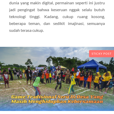
dunia yang makin digital, permainan seperti ini justru
jadi pengingat bahwa keseruan nggak selalu butuh
teknologi tinggi. Kadang, cukup ruang kosong,
beberapa teman, dan sedikit imajinasi, semuanya
sudah terasa cukup.
STICKY POST