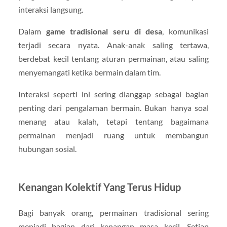
interaksi langsung.
Dalam
game tradisional seru di desa
, komunikasi
terjadi secara nyata. Anak-anak saling tertawa,
berdebat kecil tentang aturan permainan, atau saling
menyemangati ketika bermain dalam tim.
Interaksi seperti ini sering dianggap sebagai bagian
penting dari pengalaman bermain. Bukan hanya soal
menang atau kalah, tetapi tentang bagaimana
permainan menjadi ruang untuk membangun
hubungan sosial.
Kenangan Kolektif Yang Terus Hidup
Bagi banyak orang, permainan tradisional sering
menjadi bagian dari kenangan masa kecil. Setiap