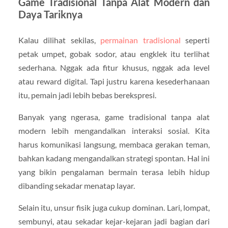
Game Tradisional Tanpa Alat Modern dan
Daya Tariknya
Kalau dilihat sekilas,
permainan tradisional
seperti
petak umpet, gobak sodor, atau engklek itu terlihat
sederhana. Nggak ada fitur khusus, nggak ada level
atau reward digital. Tapi justru karena kesederhanaan
itu, pemain jadi lebih bebas berekspresi.
Banyak yang ngerasa, game tradisional tanpa alat
modern lebih mengandalkan interaksi sosial. Kita
harus komunikasi langsung, membaca gerakan teman,
bahkan kadang mengandalkan strategi spontan. Hal ini
yang bikin pengalaman bermain terasa lebih hidup
dibanding sekadar menatap layar.
Selain itu, unsur fisik juga cukup dominan. Lari, lompat,
sembunyi, atau sekadar kejar-kejaran jadi bagian dari