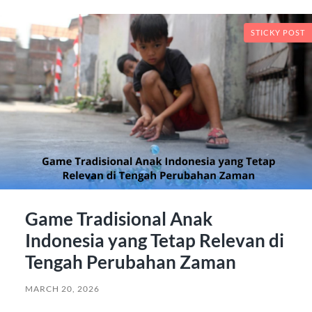
STICKY POST
Game Tradisional Anak
Indonesia yang Tetap Relevan di
Tengah Perubahan Zaman
MARCH 20, 2026