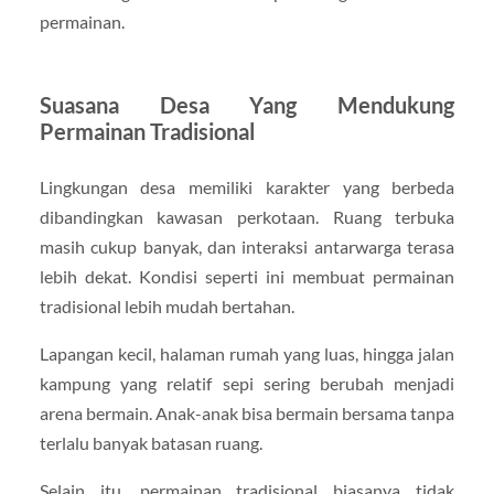
permainan.
Suasana Desa Yang Mendukung
Permainan Tradisional
Lingkungan desa memiliki karakter yang berbeda
dibandingkan kawasan perkotaan. Ruang terbuka
masih cukup banyak, dan interaksi antarwarga terasa
lebih dekat. Kondisi seperti ini membuat permainan
tradisional lebih mudah bertahan.
Lapangan kecil, halaman rumah yang luas, hingga jalan
kampung yang relatif sepi sering berubah menjadi
arena bermain. Anak-anak bisa bermain bersama tanpa
terlalu banyak batasan ruang.
Selain itu, permainan tradisional biasanya tidak