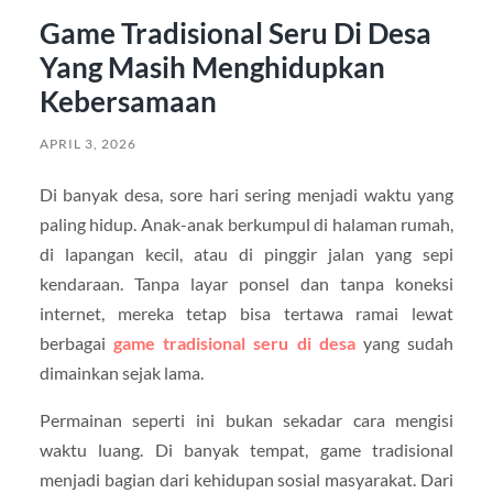
Game Tradisional Seru Di Desa
Yang Masih Menghidupkan
Kebersamaan
APRIL 3, 2026
Di banyak desa, sore hari sering menjadi waktu yang
paling hidup. Anak-anak berkumpul di halaman rumah,
di lapangan kecil, atau di pinggir jalan yang sepi
kendaraan. Tanpa layar ponsel dan tanpa koneksi
internet, mereka tetap bisa tertawa ramai lewat
berbagai
game tradisional seru di desa
yang sudah
dimainkan sejak lama.
Permainan seperti ini bukan sekadar cara mengisi
waktu luang. Di banyak tempat, game tradisional
menjadi bagian dari kehidupan sosial masyarakat. Dari