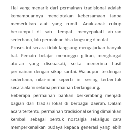
Hal yang menarik dari permainan tradisional adalah
kemampuannya menciptakan kebersamaan tanpa
memerlukan alat yang rumit. Anak-anak cukup
berkumpul di satu tempat, menyepakati aturan
sederhana, lalu permainan bisa langsung dimulai.
Proses ini secara tidak langsung mengajarkan banyak
hal. Pemain belajar menunggu giliran, menghargai
aturan yang disepakati, serta menerima hasil
permainan dengan sikap santai. Walaupun terdengar
sederhana, nilai-nilai seperti ini sering terbentuk
secara alami selama permainan berlangsung.
Beberapa permainan bahkan berkembang menjadi
bagian dari tradisi lokal di berbagai daerah. Dalam
acara tertentu, permainan tradisional sering dimainkan
kembali sebagai bentuk nostalgia sekaligus cara
memperkenalkan budaya kepada generasi yang lebih