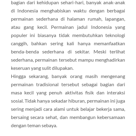
bagian dari kehidupan sehari-hari, banyak anak-anak
di Indonesia menghabiskan waktu dengan berbagai
permainan sederhana di halaman rumah, lapangan,
atau gang kecil. Permainan jadul Indonesia yang
populer ini biasanya tidak membutuhkan teknologi
canggih, bahkan sering kali hanya memanfaatkan
benda-benda sederhana di sekitar. Meski terlihat
sederhana, permainan tersebut mampu menghadirkan
keseruan yang sulit dilupakan.
Hingga sekarang, banyak orang masih mengenang
permainan tradisional tersebut sebagai bagian dari
masa kecil yang penuh aktivitas fisik dan interaksi
sosial. Tidak hanya sekadar hiburan, permainan ini juga
sering menjadi cara alami untuk belajar bekerja sama,
bersaing secara sehat, dan membangun kebersamaan
dengan teman sebaya.