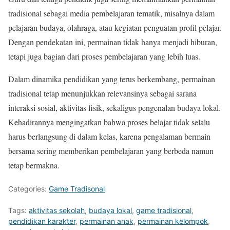
tradisional sebagai media pembelajaran tematik, misalnya dalam
pelajaran budaya, olahraga, atau kegiatan penguatan profil pelajar.
Dengan pendekatan ini, permainan tidak hanya menjadi hiburan,
tetapi juga bagian dari proses pembelajaran yang lebih luas.
Dalam dinamika pendidikan yang terus berkembang, permainan
tradisional tetap menunjukkan relevansinya sebagai sarana
interaksi sosial, aktivitas fisik, sekaligus pengenalan budaya lokal.
Kehadirannya mengingatkan bahwa proses belajar tidak selalu
harus berlangsung di dalam kelas, karena pengalaman bermain
bersama sering memberikan pembelajaran yang berbeda namun
tetap bermakna.
Categories:
Game Tradisonal
Tags:
aktivitas sekolah
,
budaya lokal
,
game tradisional
,
pendidikan karakter
,
permainan anak
,
permainan kelompok
,