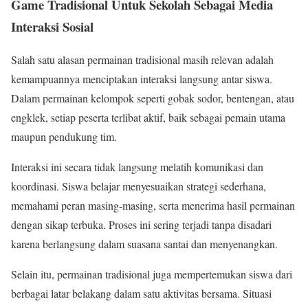
Game Tradisional Untuk Sekolah Sebagai Media
Interaksi Sosial
Salah satu alasan permainan tradisional masih relevan adalah
kemampuannya menciptakan interaksi langsung antar siswa.
Dalam permainan kelompok seperti gobak sodor, bentengan, atau
engklek, setiap peserta terlibat aktif, baik sebagai pemain utama
maupun pendukung tim.
Interaksi ini secara tidak langsung melatih komunikasi dan
koordinasi. Siswa belajar menyesuaikan strategi sederhana,
memahami peran masing-masing, serta menerima hasil permainan
dengan sikap terbuka. Proses ini sering terjadi tanpa disadari
karena berlangsung dalam suasana santai dan menyenangkan.
Selain itu, permainan tradisional juga mempertemukan siswa dari
berbagai latar belakang dalam satu aktivitas bersama. Situasi