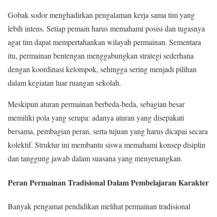
Gobak sodor menghadirkan pengalaman kerja sama tim yang
lebih intens. Setiap pemain harus memahami posisi dan tugasnya
agar tim dapat mempertahankan wilayah permainan. Sementara
itu, permainan bentengan menggabungkan strategi sederhana
dengan koordinasi kelompok, sehingga sering menjadi pilihan
dalam kegiatan luar ruangan sekolah.
Meskipun aturan permainan berbeda-beda, sebagian besar
memiliki pola yang serupa: adanya aturan yang disepakati
bersama, pembagian peran, serta tujuan yang harus dicapai secara
kolektif. Struktur ini membantu siswa memahami konsep disiplin
dan tanggung jawab dalam suasana yang menyenangkan.
Peran Permainan Tradisional Dalam Pembelajaran Karakter
Banyak pengamat pendidikan melihat permainan tradisional